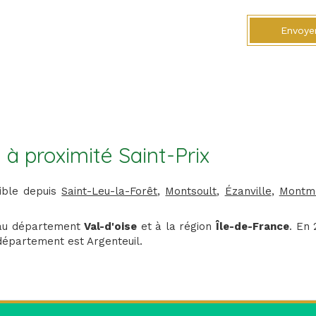
Envoye
 à proximité Saint-Prix
ible depuis
Saint-Leu-la-Forêt
,
Montsoult
,
Ézanville
,
Montm
t au département
Val-d'oise
et à la région
Île-de-France
. En 
 département est Argenteuil.