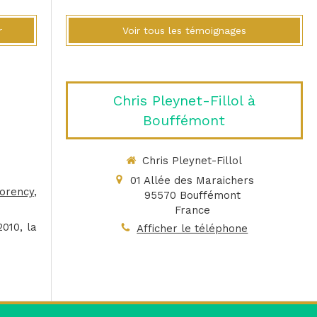
r
Voir tous les témoignages
Chris Pleynet-Fillol à
Bouffémont
Chris Pleynet-Fillol
01 Allée des Maraichers
orency
,
95570
Bouffémont
France
2010, la
Afficher le téléphone