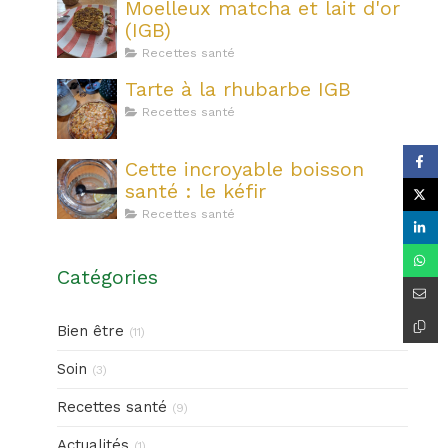
Moelleux matcha et lait d'or
(IGB)
Recettes santé
Tarte à la rhubarbe IGB
Recettes santé
Cette incroyable boisson
santé : le kéfir
Recettes santé
Catégories
Bien être
(11)
Soin
(3)
Recettes santé
(9)
Actualités
(1)