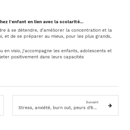
z l'enfant en lien avec la scolarité...
e à se détendre, d'améliorer la concentration et la
i, et de se préparer au mieux, pour les plus grands,
ou en visio, j'accompagne les enfants, adolescents et
jeter positivement dans leurs capacités
Suivant
Stress, anxiété, burn out, peurs d’être malade, sentiment de solitude,de mal-être, avez-vous pensé à la sophrologie ?