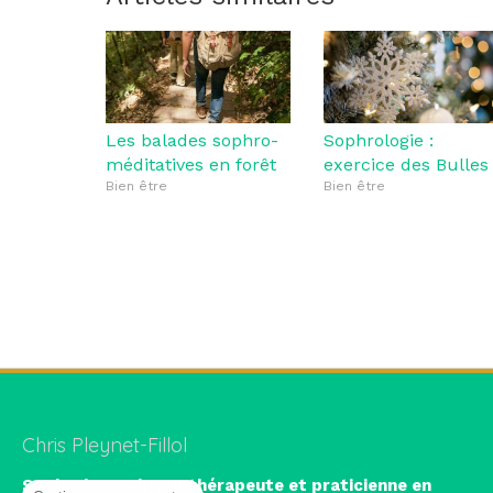
Les balades sophro-
Sophrologie :
méditatives en forêt
exercice des Bulles
Bien être
Bien être
Chris Pleynet-Fillol
Sophrologue-hypnothérapeute et praticienne en