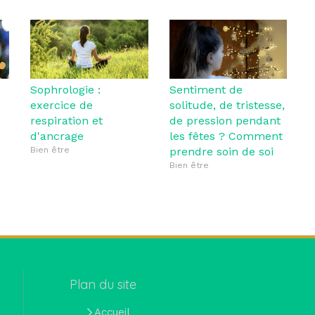
Sophrologie :
Sentiment de
exercice de
solitude, de tristesse,
respiration et
de pression pendant
d'ancrage
les fêtes ? Comment
Bien être
prendre soin de soi
Bien être
Plan du site
Accueil