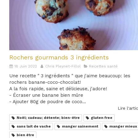
Rochers gourmands 3 ingrédients
18 Juin 2022
Chris Pleynet-Fillol
Recettes santé
Une recette " 3 ingrédients " que j'aime beaucoup: les
rochers banane-coco-chocolat!
A la fois rapide, saine et délicieuse, j'adore!
- Écraser une banane bien mûre
- Ajouter 80g de poudre de coco...
Lire l'arti
Noël; cadeau; détente; bien-être
gluten free
sans lait de vache
manger sainement
manger mieux
bien être