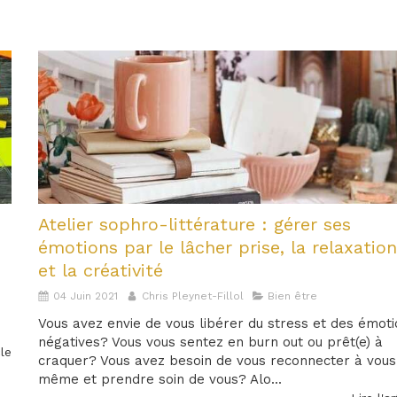
Atelier sophro-littérature : gérer ses
émotions par le lâcher prise, la relaxatio
et la créativité
04 Juin 2021
Chris Pleynet-Fillol
Bien être
Vous avez envie de vous libérer du stress et des émot
négatives? Vous vous sentez en burn out ou prêt(e) à
cle
craquer? Vous avez besoin de vous reconnecter à vous
même et prendre soin de vous? Alo...