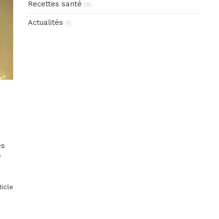
Recettes santé
(9)
Actualités
(1)
es
e
ticle