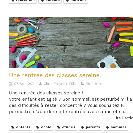
relaxation
enfants
burn out
Une rentrée des classes sereine!
07 Sep 2021
Chris Pleynet-Fillol
Bien être
Une rentrée des classes sereine !
Votre enfant est agité ? Son sommeil est perturbé ? Il a
des difficultés à rester concentré ? Vous souhaitez lui
permettre d’aborder cette rentrée avec calme et co...
Lire l'arti
enfants
école
études
parents
sommei