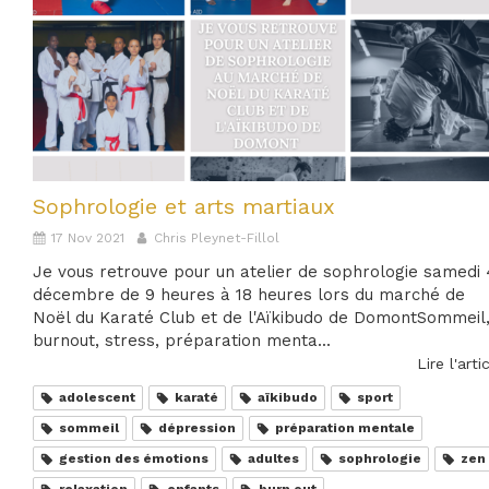
Sophrologie et arts martiaux
17 Nov 2021
Chris Pleynet-Fillol
Je vous retrouve pour un atelier de sophrologie samedi 
décembre de 9 heures à 18 heures lors du marché de
Noël du Karaté Club et de l'Aïkibudo de DomontSommeil
burnout, stress, préparation menta...
Lire l'arti
adolescent
karaté
aïkibudo
sport
sommeil
dépression
préparation mentale
gestion des émotions
adultes
sophrologie
zen