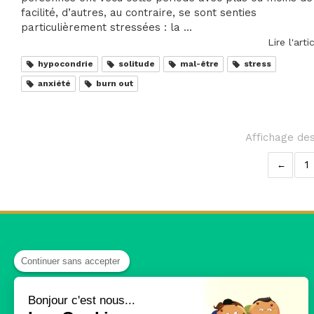
facilité, d’autres, au contraire, se sont senties
particulièrement stressées : la ...
Lire l'arti
hypocondrie
solitude
mal-être
stress
anxiété
burn out
Affichage des
1
Chris Pleynet-Fillol
Continuer sans accepter
Sophrologue-hypnothérapeute et praticienne en
Bonjour c'est nous...
psychonutrition
, Chris Pleynet-Fillol accueille