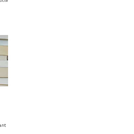
ticle
ant