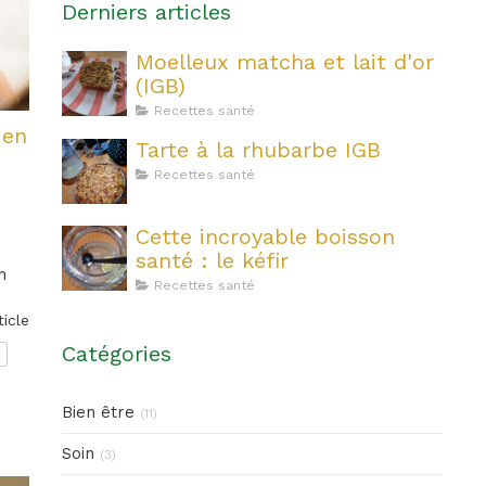
Derniers articles
Moelleux matcha et lait d'or
(IGB)
Recettes santé
 en
Tarte à la rhubarbe IGB
Recettes santé
Cette incroyable boisson
santé : le kéfir
n
Recettes santé
ticle
Catégories
s
Bien être
(11)
Soin
(3)