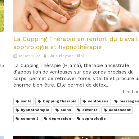
La Cupping Thérapie en renfort du travail
sophrologie et hypnothérapie
12 Oct 2022
Chris Pleynet-Fillol
La Cupping Thérapie (Hijama), thérapie ancestrale
cle
d'apposition de ventouses sur des zones précises du
corps, permet de retrouver force, vitalité et procure u
énorme bien-être. Elle permet de détox...
Lire l'ar
santé
Cupping thérapie
ventouses
massage
hypnothérapie
soins
détente
adolescent
sommeil
dépression
sophrologie