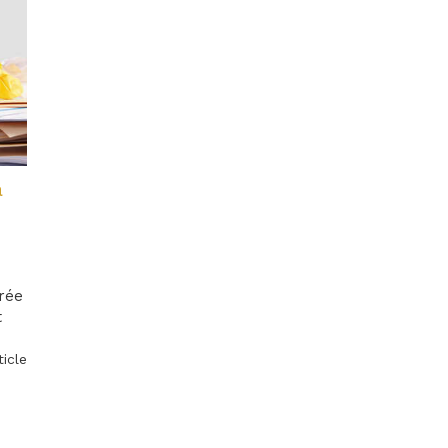
a
trée
t
ticle