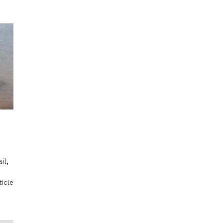
il,
ticle