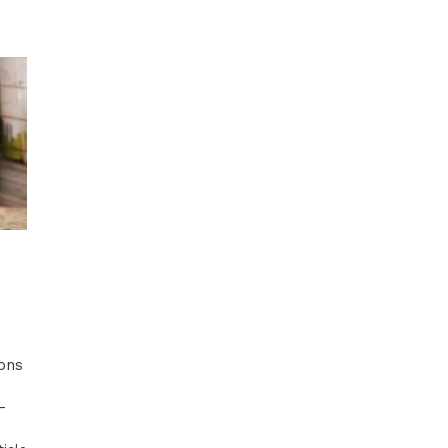
n
ions
-