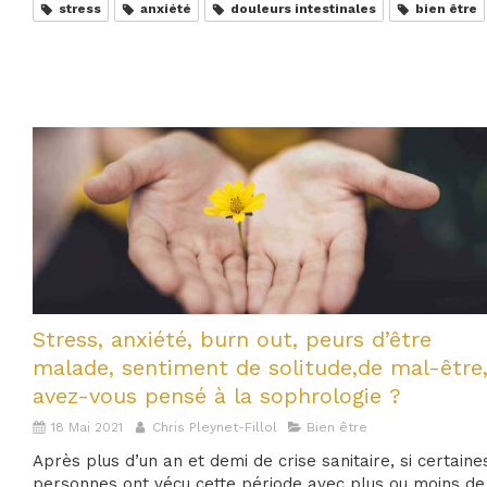
stress
anxiété
douleurs intestinales
bien être
Stress, anxiété, burn out, peurs d’être
malade, sentiment de solitude,de mal-être
avez-vous pensé à la sophrologie ?
18 Mai 2021
Chris Pleynet-Fillol
Bien être
Après plus d’un an et demi de crise sanitaire, si certaine
personnes ont vécu cette période avec plus ou moins de