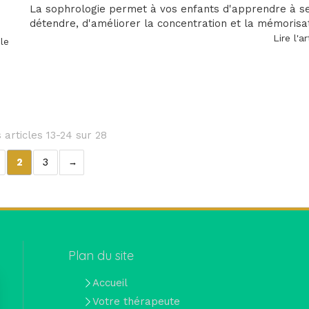
La sophrologie permet à vos enfants d'apprendre à s
détendre, d'améliorer la concentration et la mémorisat
Lire l'ar
cle
 articles 13-24 sur 28
2
3
Plan du site
Accueil
Votre thérapeute